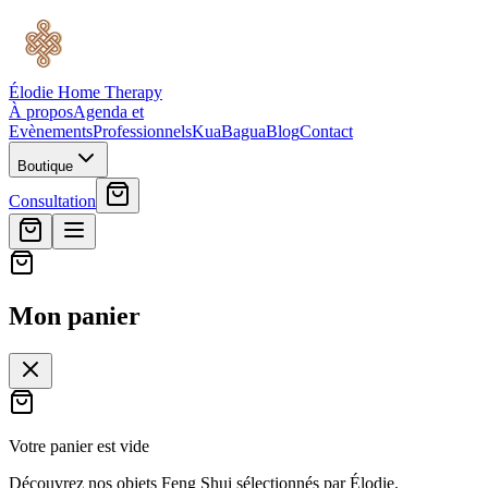
Élodie Home Therapy
À propos
Agenda et
Evènements
Professionnels
Kua
Bagua
Blog
Contact
Boutique
Consultation
Mon panier
Votre panier est vide
Découvrez nos objets Feng Shui sélectionnés par Élodie.