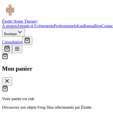
Élodie Home Therapy
À propos
Agenda et Evènements
Professionnels
Kua
Bagua
Blog
Contac
Boutique
Consultation
Mon panier
Votre panier est vide
Découvrez nos objets Feng Shui sélectionnés par Élodie.