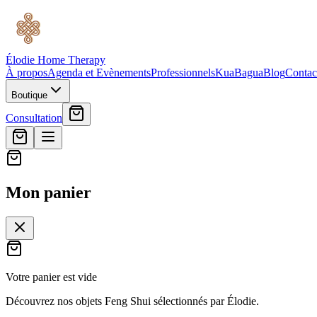
Élodie Home Therapy
À propos
Agenda et Evènements
Professionnels
Kua
Bagua
Blog
Contac
Boutique
Consultation
Mon panier
Votre panier est vide
Découvrez nos objets Feng Shui sélectionnés par Élodie.