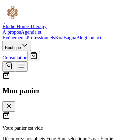
Élodie Home Therapy
À propos
Agenda et
Evènements
Professionnels
Kua
Bagua
Blog
Contact
Boutique
Consultation
Mon panier
Votre panier est vide
Découvrez nos objets Feng Shui sélectionnés par Élodie.