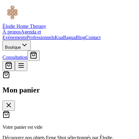
Élodie Home Therapy
À propos
Agenda et
Evènements
Professionnels
Kua
Bagua
Blog
Contact
Boutique
Consultation
Mon panier
Votre panier est vide
Découvrez nos objets Feng Shui sélectionnés par Élodie.